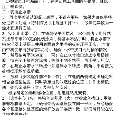
（L=90mm,H=40mm）），并保证施工基面的平整度、直线
度、垂直度。
二：安装止水带：
1、 再次平整清洁混凝土表面，不得有酥松，如果为确保平整
做过表面处理（特殊情况可用混凝土抹平），尽量使其较为干
燥才宜进行安装。
2、安装止水带：①、在缝两侧平面层及止水带两边，用胶粘
剂按每平米200克的比例涂刷，待基本不沾手时，将止水带平
铺在混凝土基层上并用表面较为平整的板材压平压实。(本文
由中科变形缝独家撰写) ②、确保止水带接口无污物的情况
下，然后按每平米50克（一两）在止水带接口涂上专用搭接
胶。待完全干燥再次涂抹，等胶干到不粘手，再压平，压实。
③、在与止水带水平转接中如遇到水平转接，阴角，阳角接头
处根据现场情况剪截。
三、放样（安装配件前准备工作）：在缝的两侧确定出确定出
铝合金框架位置，同时确定出膨胀螺栓的位置，并作出标记。
四、铝合金基座（大）及框架的安装：
1、根据确定的膨胀螺栓位置，用电锤钻孔安装。
2、 以缝中心（W）将铝合金基座（大）对称放入槽口，用膨
胀螺栓将基固定。（确保铝合金基座接在同一平面，务必确保
各个基座接头处基座的滑杆放置口连接一致，以便滑杆能在轨
道内水平移动）