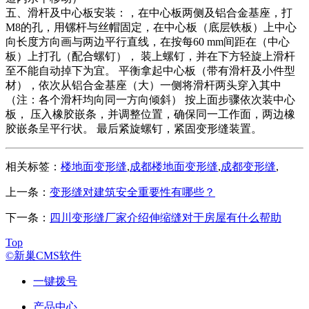
五、滑杆及中心板安装：，在中心板两侧及铝合金基座，打
M8的孔，用镙杆与丝帽固定，在中心板（底层铁板）上中心
向长度方向画与两边平行直线，在按每60 mm间距在（中心
板）上打孔（配合螺钉）， 装上螺钉，并在下方轻旋上滑杆
至不能自动掉下为宜。 平衡拿起中心板（带有滑杆及小件型
材），依次从铝合金基座（大）一侧将滑杆两头穿入其中
（注：各个滑杆均向同一方向倾斜） 按上面步骤依次装中心
板， 压入橡胶嵌条，并调整位置，确保同一工作面，两边橡
胶嵌条呈平行状。 最后紧旋螺钉，紧固变形缝装置。
相关标签：
楼地面变形缝
,
成都楼地面变形缝
,
成都变形缝
,
上一条：
变形缝对建筑安全重要性有哪些？
下一条：
四川变形缝厂家介绍伸缩缝对于房屋有什么帮助
Top
©新巢CMS软件
一键拨号
产品中心